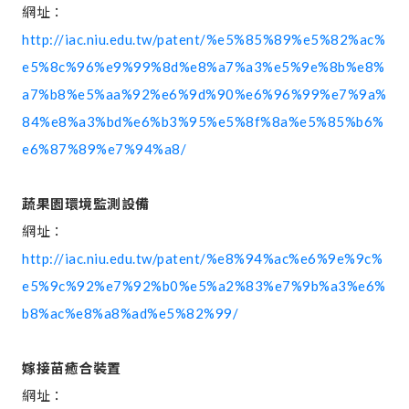
網址：
http://iac.niu.edu.tw/patent/%e5%85%89%e5%82%ac%
e5%8c%96%e9%99%8d%e8%a7%a3%e5%9e%8b%e8%
a7%b8%e5%aa%92%e6%9d%90%e6%96%99%e7%9a%
84%e8%a3%bd%e6%b3%95%e5%8f%8a%e5%85%b6%
e6%87%89%e7%94%a8/
蔬果園環境監測設備
網址：
http://iac.niu.edu.tw/patent/%e8%94%ac%e6%9e%9c%
e5%9c%92%e7%92%b0%e5%a2%83%e7%9b%a3%e6%
b8%ac%e8%a8%ad%e5%82%99/
嫁接苗癒合裝置
網址：