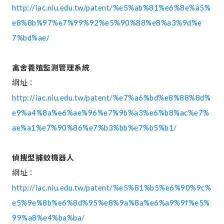
http://iac.niu.edu.tw/patent/%e5%ab%81%e6%8e%a5%
e8%8b%97%e7%99%92%e5%90%88%e8%a3%9d%e
7%bd%ae/
禽舍養殖監測管理系統
網址：
http://iac.niu.edu.tw/patent/%e7%a6%bd%e8%88%8d%
e9%a4%8a%e6%ae%96%e7%9b%a3%e6%b8%ac%e7%
ae%a1%e7%90%86%e7%b3%bb%e7%b5%b1/
偵搜型捕蚊機器人
網址：
http://iac.niu.edu.tw/patent/%e5%81%b5%e6%90%9c%
e5%9e%8b%e6%8d%95%e8%9a%8a%e6%a9%9f%e5%
99%a8%e4%ba%ba/