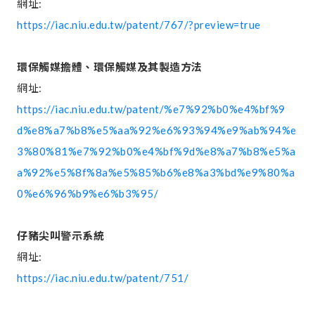
網址:
https://iac.niu.edu.tw/patent/767/?preview=true
環保觸媒擔體、環保觸媒及其製造方法
網址:
https://iac.niu.edu.tw/patent/%e7%92%b0%e4%bf%9
d%e8%a7%b8%e5%aa%92%e6%93%94%e9%ab%94%e
3%80%81%e7%92%b0%e4%bf%9d%e8%a7%b8%e5%a
a%92%e5%8f%8a%e5%85%b6%e8%a3%bd%e9%80%a
0%e6%96%b9%e6%b3%95/
仔豬尖叫警示系統
網址:
https://iac.niu.edu.tw/patent/751/