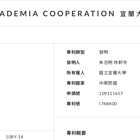
專利類型
發明
發明人
朱志明 林軒宇
所有權人
國立宜蘭大學
專利國家
中華民國
申請號
109111657
專利號
I748400
專利概要
號
108Y-14