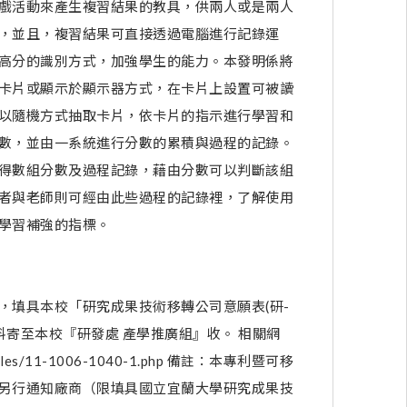
戲活動來產生複習結果的教具，供兩人或是兩人
，並且，複習結果可直接透過電腦進行記錄運
高分的識別方式，加強學生的能力。本發明係將
卡片或顯示於顯示器方式，在卡片上設置可被讀
以隨機方式抽取卡片，依卡片的指示進行學習和
數，並由一系統進行分數的累積與過程的記錄。
得數組分數及過程記錄，藉由分數可以判斷該組
者與老師則可經由此些過程的記錄裡，了解使用
學習補強的指標。
，填具本校「研究成果技術移轉公司意願表(研-
資料寄至本校『研發處 產學推廣組』收。 相關網
.tw/files/11-1006-1040-1.php 備註：本專利暨可移
另行通知廠商（限填具國立宜蘭大學研究成果技