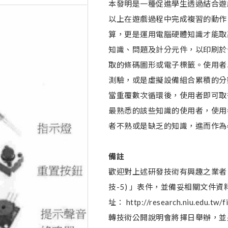
本發明是一種促進學生透過結合遊
以上在遊戲過程中完成複習的動作
算，更是運用電腦硬體知識才能取
知識、問題及計分元件，以印刷於
取的條碼圖形或電子標籤。使用者
測驗，或是虛擬設備組合累積的分
當重覆數次循環後，使用者即可取
最熟悉的該些知識的使用者，使用
者不熟或是缺乏的知識，進而作為
備註
歡迎對上述研發技術有興趣之業者
技-5) 」表件，並備妥相關文件
址： http://research.niu.edu
轉技術公開說明會將擇日舉辦，並