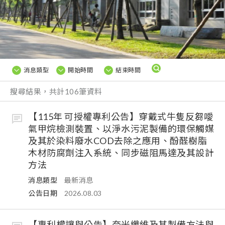
消息類型
開始時間
結束時間
搜尋結果，共計106筆資料
【115年 可授權專利公告】穿戴式牛隻反芻噯
氣甲烷檢測裝置、以淨水污泥製備的環保觸媒
及其於染料廢水COD去除之應用、酚醛樹脂
木材防腐劑注入系統、同步磁阻馬達及其設計
方法
消息類型
最新消息
公告日期
2026.08.03
【專利權讓與公告】奈米纖維及其製備方法與