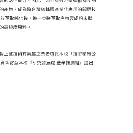
要的活性成分。因此，如何有效地從蜂箱採收的
的產物，成為將台灣綠蜂膠產業化應用的關鍵技
有效萃取純化後，進一步將萃取產物製成粉末狀
的高純度原料。
對上述技術有興趣之業者填具本校「技術移轉公
附件資料寄至本校『研究發展處 產學推廣組』提出