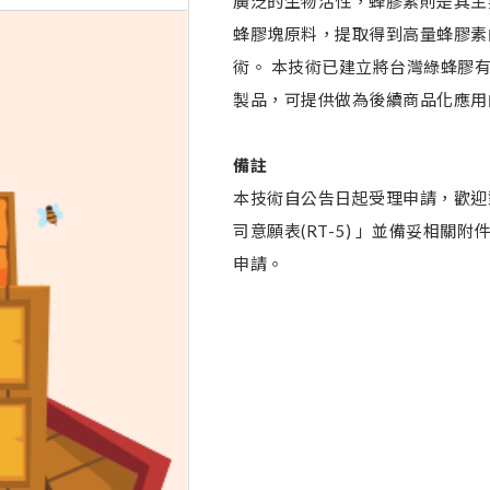
廣泛的生物活性，蜂膠素則是其主
蜂膠塊原料，提取得到高量蜂膠素
術。 本技術已建立將台灣綠蜂膠
製品，可提供做為後續商品化應用
備註
本技術自公告日起受理申請，歡迎
司意願表(RT-5) 」並備妥相關
申請。