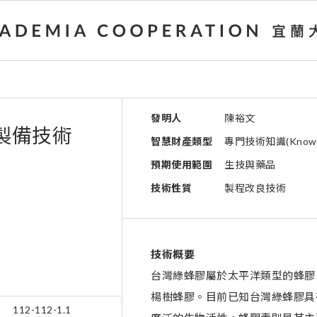
發明人
陳裕文
製備技術
智慧財產類型
專門技術知識(Know-
預期使用範圍
生技與藥品
技術性質
製程改良技術
技術概要
台灣綠蜂膠屬於太平洋類型的蜂膠
楊樹蜂膠。目前已知台灣綠蜂膠具
號
112-112-1.1