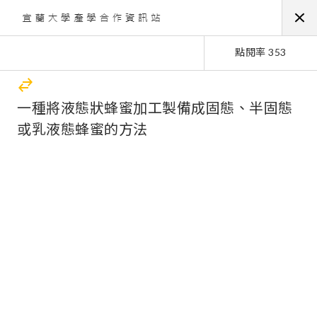
點閱率 353
一種將液態狀蜂蜜加工製備成固態、半固態
或乳液態蜂蜜的方法