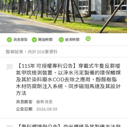
消息類型
開始時間
結束時間
搜尋結果，共計106筆資料
【115年 可授權專利公告】穿戴式牛隻反芻噯
氣甲烷檢測裝置、以淨水污泥製備的環保觸媒
及其於染料廢水COD去除之應用、酚醛樹脂
木材防腐劑注入系統、同步磁阻馬達及其設計
方法
消息類型
最新消息
公告日期
2026.08.03
【專利權讓與公告】奈米纖維及其製備方法與