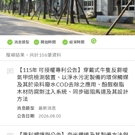
消息類型
開始時間
結束時間
搜尋結果，共計106筆資料
【115年 可授權專利公告】穿戴式牛隻反芻噯
氣甲烷檢測裝置、以淨水污泥製備的環保觸媒
及其於染料廢水COD去除之應用、酚醛樹脂
木材防腐劑注入系統、同步磁阻馬達及其設計
方法
消息類型
最新消息
公告日期
2026.08.03
【專利權讓與公告】奈米纖維及其製備方法與