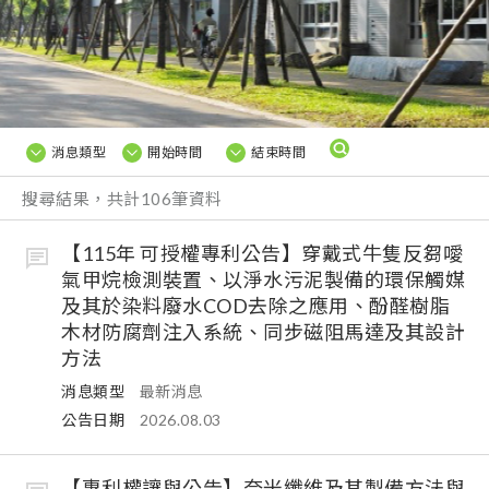
消息類型
開始時間
結束時間
搜尋結果，共計106筆資料
【115年 可授權專利公告】穿戴式牛隻反芻噯
氣甲烷檢測裝置、以淨水污泥製備的環保觸媒
及其於染料廢水COD去除之應用、酚醛樹脂
木材防腐劑注入系統、同步磁阻馬達及其設計
方法
消息類型
最新消息
公告日期
2026.08.03
【專利權讓與公告】奈米纖維及其製備方法與