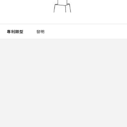
專利類型
發明
發明人
王宜達
所有權人
國立宜蘭大學
專利國家
中華民國
申請號
107126970
專利號
I667433
專利概要
本發明提出一種複合式綠能安全照明系統，包含：至少一
路燈，其中每一該至少一路燈包含：一燈罩，該燈罩包
含：一上蓋；一轉軸架，可旋轉地設於該上蓋下方；複數