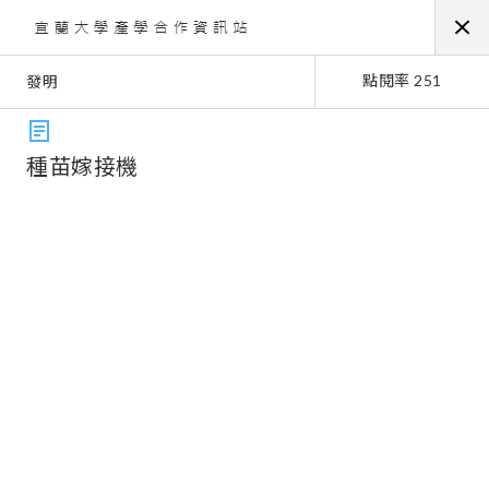
點閱率 251
發明
種苗嫁接機