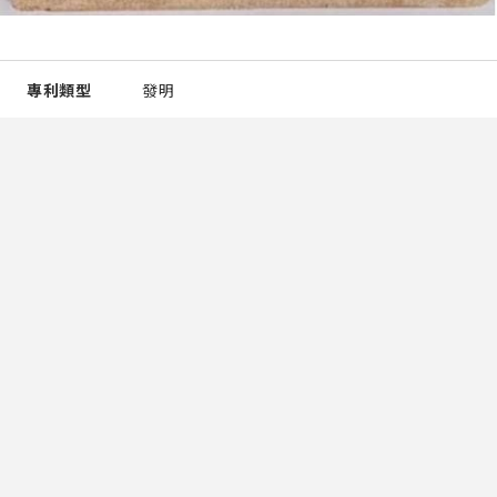
專利類型
發明
發明人
林凱隆 羅康維
所有權人
國立宜蘭大學
專利國家
中華民國
申請號
109111135
專利號
I719874
專利概要
一種環保防火材料之製造方法，其包括：以矽鈉莫耳比值
為0.8至2.0配置一鹼性溶液與矽酸鈉溶液，再加入0.5%~2.
0% 廢玻璃纖維，形成一鹼活化溶液；混合一混合粉體、該
鹼活化溶液以及雙氧水形成一無機聚合物，該混合粉體包