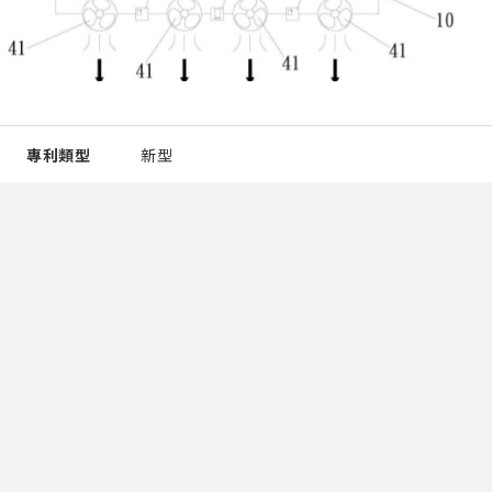
專利類型
新型
發明人
邱奕志 林怡凱
所有權人
國立宜蘭大學
專利國家
中華民國
申請號
110200318
專利號
M614596
專利概要
一種保育豬舍環境監控系統，包括：一豬舍本體；分別設
置於豬舍本體內、外的複數個環境感測模組，用以收集溫