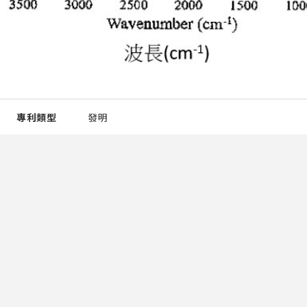
專利類型
發明
發明人
謝哲隆 王韋揚 呂宸宇
所有權人
國立宜蘭大學
專利國家
中華民國
申請號
111103629
專利號
I799113
專利概要
一種以超臨界流體萃取活性碳的方法，包括步驟S1及S2。