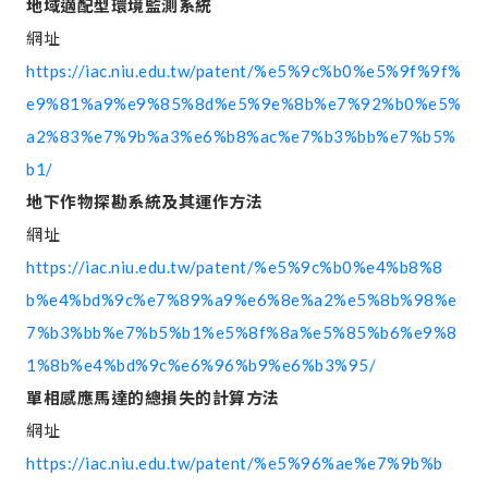
地域適配型環境監測系統
網址
https://iac.niu.edu.tw/patent/%e5%9c%b0%e5%9f%9f%
e9%81%a9%e9%85%8d%e5%9e%8b%e7%92%b0%e5%
a2%83%e7%9b%a3%e6%b8%ac%e7%b3%bb%e7%b5%
b1/
地下作物探勘系統及其運作方法
網址
https://iac.niu.edu.tw/patent/%e5%9c%b0%e4%b8%8
b%e4%bd%9c%e7%89%a9%e6%8e%a2%e5%8b%98%e
7%b3%bb%e7%b5%b1%e5%8f%8a%e5%85%b6%e9%8
1%8b%e4%bd%9c%e6%96%b9%e6%b3%95/
單相感應馬達的總損失的計算方法
網址
https://iac.niu.edu.tw/patent/%e5%96%ae%e7%9b%b