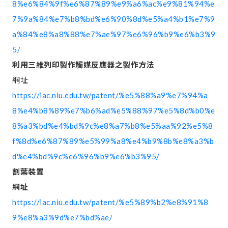
8%e6%84%9f%e6%87%89%e9%a6%ac%e9%81%94%e
7%9a%84%e7%b8%bd%e6%90%8d%e5%a4%b1%e7%9
a%84%e8%a8%88%e7%ae%97%e6%96%b9%e6%b3%9
5/
利用三維列印製作觸媒反應器之製作方法
網址
https://iac.niu.edu.tw/patent/%e5%88%a9%e7%94%a
8%e4%b8%89%e7%b6%ad%e5%88%97%e5%8d%b0%e
8%a3%bd%e4%bd%9c%e8%a7%b8%e5%aa%92%e5%8
f%8d%e6%87%89%e5%99%a8%e4%b9%8b%e8%a3%b
d%e4%bd%9c%e6%96%b9%e6%b3%95/
割葉裝置
網址
https://iac.niu.edu.tw/patent/%e5%89%b2%e8%91%8
9%e8%a3%9d%e7%bd%ae/