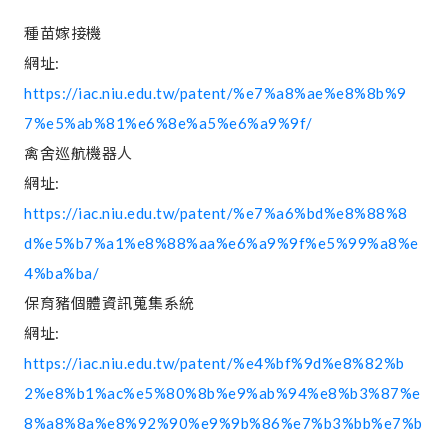
種苗嫁接機
網址:
https://iac.niu.edu.tw/patent/%e7%a8%ae%e8%8b%9
7%e5%ab%81%e6%8e%a5%e6%a9%9f/
禽舍巡航機器人
網址:
https://iac.niu.edu.tw/patent/%e7%a6%bd%e8%88%8
d%e5%b7%a1%e8%88%aa%e6%a9%9f%e5%99%a8%e
4%ba%ba/
保育豬個體資訊蒐集系統
網址:
https://iac.niu.edu.tw/patent/%e4%bf%9d%e8%82%b
2%e8%b1%ac%e5%80%8b%e9%ab%94%e8%b3%87%e
8%a8%8a%e8%92%90%e9%9b%86%e7%b3%bb%e7%b