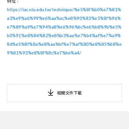
網址：
https://iac.niu.edu.tw/technique/%e5%8f%b0%e7%81%
a3%e9%a6%99%e6%aa%ac%e8%90%83%e5%8f%96%
e7%89%a9%e7%94%a8%e6%96%bc%e6%b8%9b%e5%
b0%91%e8%84%82%e8%b3%aa%e7%b4%af%e7%a9%
8d%e5%8f%8a%e8%aa%bf%e7%af%80%e8%85%b8%e
9%81%93%e8%8f%8c%e7%be%a4/
相關文件下載