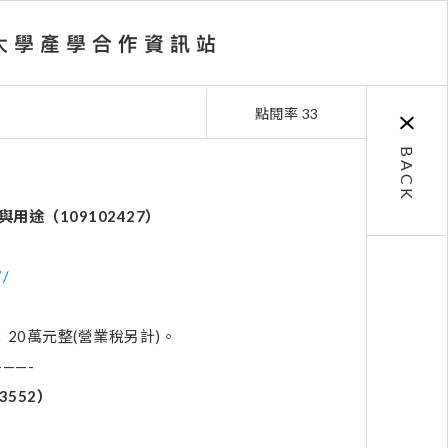
點閱率 33
BACK
與用途（
109102427
）
7/
20萬元整(營業稅另計)。
——-
3552
）