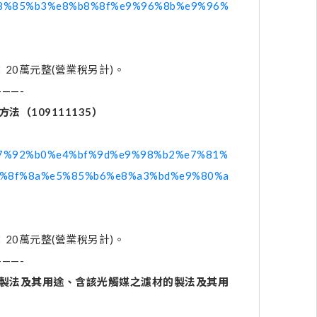
ent/%e8%85%b3%e8%b8%8f%e9%96%8b%e9%96%
20萬元整(營業稅另計)。
——-
方法（
109111135
）
ent/%e7%92%b0%e4%bf%9d%e9%98%b2%e7%81%
%8f%8a%e5%85%b6%e8%a3%bd%e9%80%a
20萬元整(營業稅另計)。
——-
製法及其用途、含該光觸媒之濾材的製法及其用