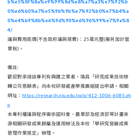
b%e5%8f%8a%e9%99%8d%e8%a7%a3%e7%92%b
0%e6%b0%a7%e5%9b%9b%e7%92%b0%e7%b4%a
0%e4%b9%8b%e6%9d%90%e6%96%99%e7%9a%8
4/
讓與費用底價(不含政府讓與規費)：25萬元整(需另加計營
業稅)。
備註:
歡迎對承接該專利有興趣之業者，填具「研究成果技術移
轉公司意願表」向本校研發處產學推廣組提出申請。相關
網址：
https://research.niu.edu.tw/p/412-1006-6085.ph
p
本專利權讓與程序需依國科會、農業部及經濟部等計畫來
源相關研發成果歸屬及運用辦法及本校「學研究發展成果
管理作業規定」辦理。