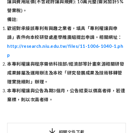
讓與費用底價(不含政府讓與規費): 10萬元整(需另加計5%
營業稅)。
備註:
歡迎對承接該專利有興趣之業者，填具「專利權讓與申
請」表件向本校研發處產學推廣組提出申請。相關網址：
http://research.niu.edu.tw/files/11-1006-1040-1.ph
p
本專利權讓與程序需依科技部/經濟部等計畫來源相關研發
成果歸屬及運用辦法及本校「研究發展成果及技術移轉管
理實施細則」辦理。
本專利權讓與公告為期3個月，公告結束以價高者得，若遭
棄標，則以次高者得。
相關文件下載