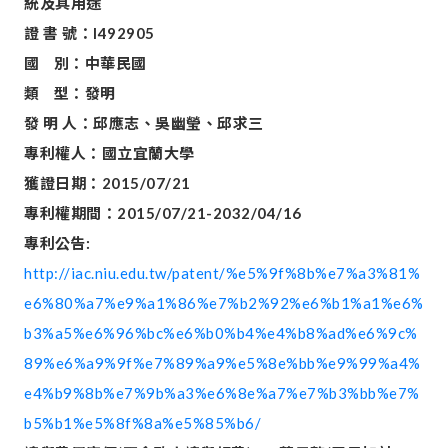
統及其用途
證
書
號：I492905
國 別：中華民國
類 型：發明
發
明
人：邱應志、吳幽瑩、邱求三
專利權人：國立宜蘭大學
獲證日期：2015/07/21
專利權期間：2015/07/21-2032/04/16
專利公告:
http://iac.niu.edu.tw/patent/%e5%9f%8b%e7%a3%81%
e6%80%a7%e9%a1%86%e7%b2%92%e6%b1%a1%e6%
b3%a5%e6%96%bc%e6%b0%b4%e4%b8%ad%e6%9c%
89%e6%a9%9f%e7%89%a9%e5%8e%bb%e9%99%a4%
e4%b9%8b%e7%9b%a3%e6%8e%a7%e7%b3%bb%e7%
b5%b1%e5%8f%8a%e5%85%b6/