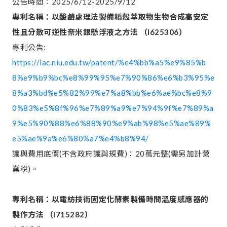
公告時間：2025/6/12-2025/9/12
專利名稱：以酸鹼處理法製備稻殼萃取物生物合成高安定
性且分散可逆性奈米銀懸浮液之方法
（
I625306
）
專利公告:
https://iac.niu.edu.tw/patent/%e4%bb%a5%e9%85%b
8%e9%b9%bc%e8%99%95%e7%90%86%e6%b3%95%e
8%a3%bd%e5%82%99%e7%a8%bb%e6%ae%bc%e8%9
0%83%e5%8f%96%e7%89%a9%e7%94%9f%e7%89%a
9%e5%90%88%e6%88%90%e9%ab%98%e5%ae%89%
e5%ae%9a%e6%80%a7%e4%b8%94/
讓與費用底價(不含政府讓與規費)：20萬元整(需另加計營
業稅)。
專利名稱：以電紡技術固定化酵素製備時間溫度感應器的
製作方法
（
I715282
）