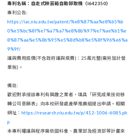
專利名稱：
自走式秧苗箱自動卸取機（
I642350
）
專利公告:
https://iac.niu.edu.tw/patent/%e8%87%aa%e8%b5%b
0%e5%bc%8f%e7%a7%a7%e8%8b%97%e7%ae%b1%e
8%87%aa%e5%8b%95%e5%8d%b8%e5%8f%96%e6%a
9%9f/
讓與費用底價(不含政府讓與規費)：25萬元整(需另加計營
業稅)。
備註:
歡迎對承接該專利有興趣之業者，填具「研究成果技術移
轉公司意願表」向本校研發處產學推廣組提出申請。相關
網址：
https://research.niu.edu.tw/p/412-1006-6085.ph
p
本專利權讓與程序需依國科會、農業部及經濟部等計畫來