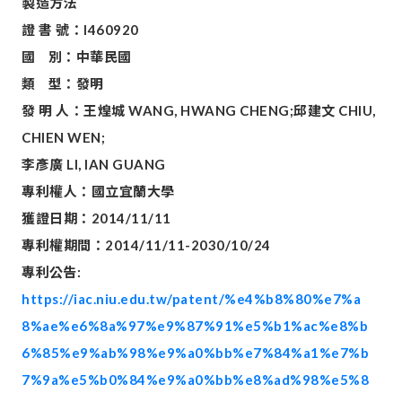
製造方法
證
書
號：
I460920
國
別：中華民國
類
型：發明
發
明
人：王煌城
WANG, HWANG CHENG;
邱建文
CHIU,
CHIEN WEN;
李彥廣
LI, IAN GUANG
專利權人：國立宜蘭大學
獲證日期：
2014/11/11
專利權期間：
2014/11/11-2030/10/24
專利公告
:
https://iac.niu.edu.tw/patent/%e4%b8%80%e7%a
8%ae%e6%8a%97%e9%87%91%e5%b1%ac%e8%b
6%85%e9%ab%98%e9%a0%bb%e7%84%a1%e7%b
7%9a%e5%b0%84%e9%a0%bb%e8%ad%98%e5%8