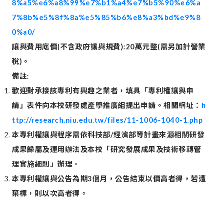
8%a5%e6%a8%99%e7%b1%a4%e7%b5%90%e6%a
7%8b%e5%8f%8a%e5%85%b6%e8%a3%bd%e9%8
0%a0/
讓與費用底價
(
不含政府讓與規費
):20
萬元整
(
需另加計營業
稅
)
。
備註
:
歡迎對承接該專利有興趣之業者，填具「專利權讓與申
請」表件向本校研發處產學推廣組提出申請。相關網址：
h
ttp://research.niu.edu.tw/files/11-1006-1040-1.php
本專利權讓與程序需依科技部
/
經濟部等計畫來源相關研發
成果歸屬及運用辦法及本校「研究發展成果及技術移轉管
理實施細則」辦理。
本專利權讓與公告為期
3
個月，公告結束以價高者得，若遭
棄標，則以次高者得。