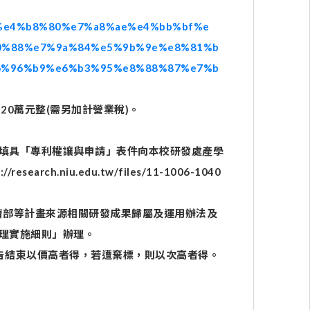
tent/%e4%b8%80%e7%a8%ae%e4%bb%bf%e
0%88%e7%9a%84%e5%9b%9e%e8%81%b
6%96%b9%e6%b3%95%e8%88%87%e7%b
20萬元整(需另加計營業稅)。
填具「專利權讓與申請」表件向本校研發處產學
arch.niu.edu.tw/files/11-1006-1040
濟部等計畫來源相關研發成果歸屬及運用辦法及
理實施細則」辦理。
告結束以價高者得，若遭棄標，則以次高者得。