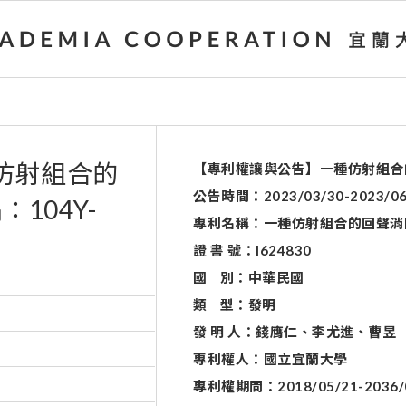
仿射組合的
【專利權讓與公告】一種仿射組合的回
公告時間：
2023/03/30-2023/0
104Y-
專利名稱：一種仿射組合的回聲消
證
書
號：I624830
國 別：中華民國
類 型：發明
發
明
人：錢膺仁
、
李尤進
、
曹昱
專利權人：國立宜蘭大學
專利權期間：2018/05/21-2036/