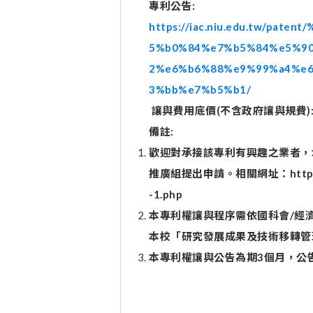
專利公告:
https://iac.niu.edu.tw/pa
5%b0%84%e7%b5%84%e5%9
2%e6%b6%88%e9%99%a4%e
3%bb%e7%b5%b1/
讓與費用底價(不含政府讓與規費):
備註:
歡迎對承接該專利有興趣之業者，
推廣組提出申請。相關網址：http://rese
-1.php
本專利權讓與程序需依國科會/經
本校「研究發展成果及技術移轉管
本專利權讓與公告為期3個月，公