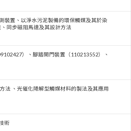
檢測裝置、以淨水污泥製備的環保觸媒及其於染
統、同步磁阻馬達及其設計方法
2427）、腳踏開門裝置（110213552）、
方法 、光催化降解型觸媒材料的製法及其應用
技術